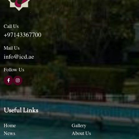
Call Us
+97143367700
Mail Us
info@icd.ae
Follow Us
Useful Links
Home
Gallery
News
About Us