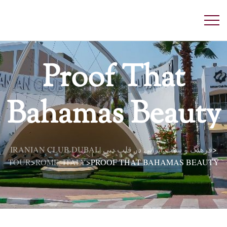
Proof That
Bahamas Beauty
IRANIAN CLUB DUBAI | فرهنگ و سنت ایرانی در قلب دبی
>
TOUR
ROME, ITALY
PROOF THAT BAHAMAS BEAUTY
>
>